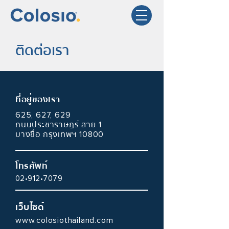
ติดต่อเรา
ที่อยู่ของเรา
625, 627, 629
ถนนประชาราษฎร์ สาย
1
บางซื่อ กรุงเทพฯ
10800
โ
ทรศัพท์
02•912•7079
เว็บไซด์
www.c
olosiothailand.com